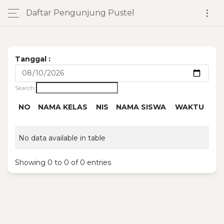
Daftar Pengunjung Pustel
Tanggal :
Search:
NO
NAMA KELAS
NIS
NAMA SISWA
WAKTU
NO
NAMA KELAS
NIS
NAMA SISWA
WAKTU
No data available in table
Showing 0 to 0 of 0 entries